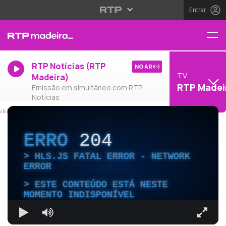
Entrar
RTP Notícias (RTP
NO AR
TV
Madeira)
RTP Madei
Emissão em simultâneo com RTP
Notícias
ERRO
204
HLS.JS FATAL ERROR - NETWORK
ERROR
ESTE CONTEÚDO ESTÁ NESTE
MOMENTO INDISPONÍVEL