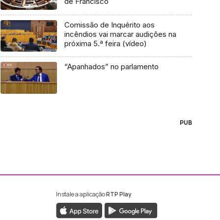
de Francisco
Comissão de Inquérito aos
incêndios vai marcar audições na
próxima 5.ª feira (vídeo)
“Apanhados” no parlamento
PUB
Instale a aplicação
RTP Play
ebook da RTP Madeira
nstagram da RTP Madeira