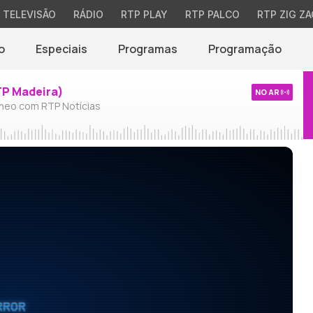
TELEVISÃO
RÁDIO
RTP PLAY
RTP PALCO
RTP ZIG ZA
o
Especiais
Programas
Programação
TP Madeira)
NO AR
neo com RTP Notícias
RROR