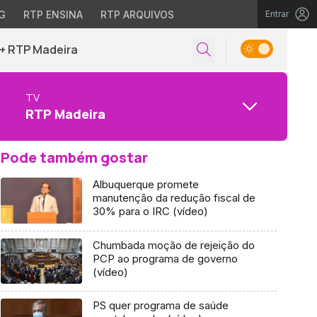
G
RTP ENSINA
RTP ARQUIVOS
Entrar
+ RTP Madeira
TV
RTP Madeira
Pode também gostar
Albuquerque promete
manutenção da redução fiscal de
30% para o IRC (vídeo)
Chumbada moção de rejeição do
PCP ao programa de governo
(vídeo)
PS quer programa de saúde