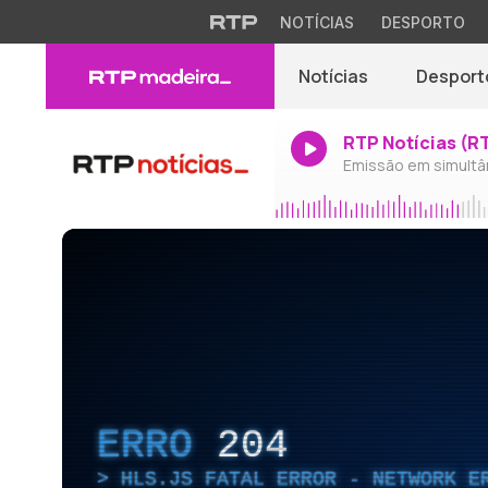
NOTÍCIAS
DESPORTO
Notícias
Desport
RTP Notícias (R
Emissão em simultâ
ERRO
204
HLS.JS FATAL ERROR - NETWORK E