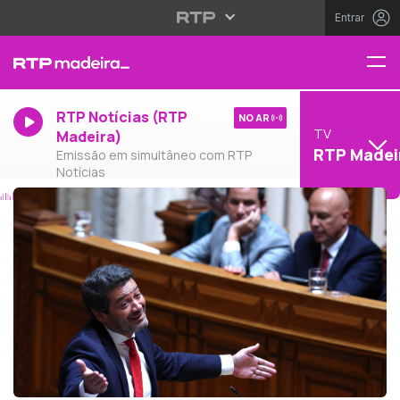
Entrar
RTP Notícias (RTP
NO AR
TV
Madeira)
RTP Madei
Emissão em simultâneo com RTP
Notícias