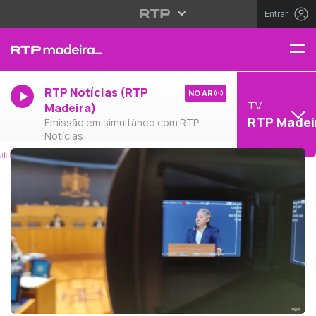
Entrar
RTP Notícias (RTP
NO AR
TV
Madeira)
RTP Madei
Emissão em simultâneo com RTP
Notícias