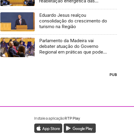
reabilitação energética das
habitações (áudio)
Eduardo Jesus realçou
consolidação do crescimento do
turismo na Região
Parlamento da Madeira vai
debater atuação do Governo
Regional em práticas que podem
ser ilícitas
PUB
Instale a aplicação
RTP Play
ebook da RTP Madeira
nstagram da RTP Madeira