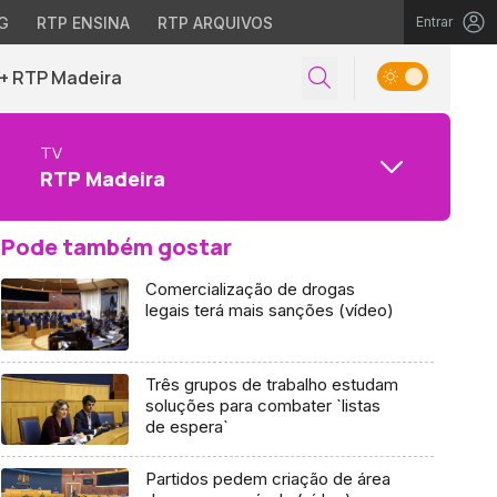
G
RTP ENSINA
RTP ARQUIVOS
Entrar
+ RTP Madeira
TV
RTP Madeira
Pode também gostar
Comercialização de drogas
legais terá mais sanções (vídeo)
Três grupos de trabalho estudam
soluções para combater `listas
de espera`
Partidos pedem criação de área