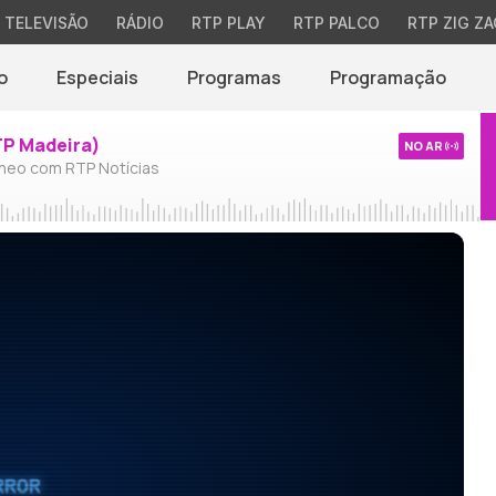
TELEVISÃO
RÁDIO
RTP PLAY
RTP PALCO
RTP ZIG ZA
o
Especiais
Programas
Programação
TP Madeira)
NO AR
neo com RTP Notícias
RROR