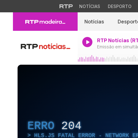
NOTÍCIAS
DESPORTO
Notícias
Desport
RTP Notícias (R
Emissão em simultâ
ERRO
204
HLS.JS FATAL ERROR - NETWORK E