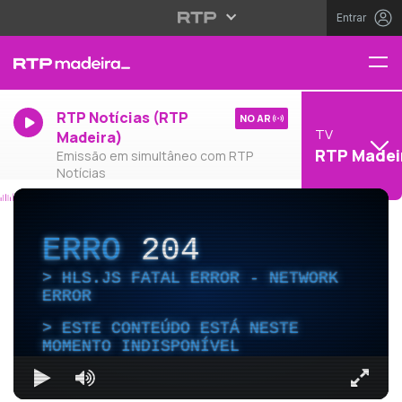
Entrar
RTP Notícias (RTP
NO AR
TV
Madeira)
RTP Madei
Emissão em simultâneo com RTP
Notícias
ERRO
204
HLS.JS FATAL ERROR - NETWORK
ERROR
ESTE CONTEÚDO ESTÁ NESTE
MOMENTO INDISPONÍVEL