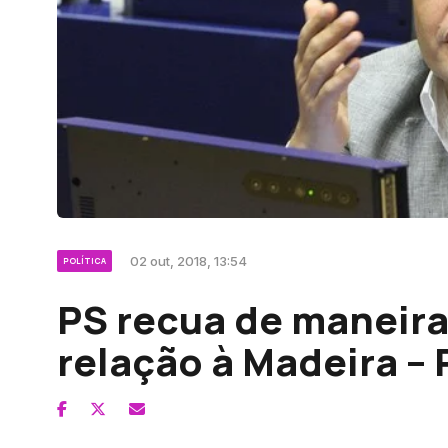
02 out, 2018, 13:54
POLÍTICA
PS recua de maneir
relação à Madeira –