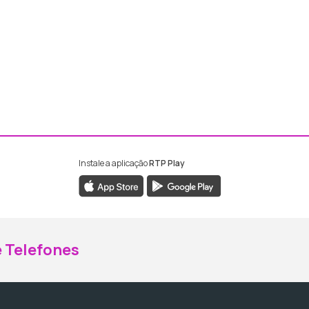
Instale a aplicação
RTP Play
ebook da RTP Madeira
nstagram da RTP Madeira
 Telefones