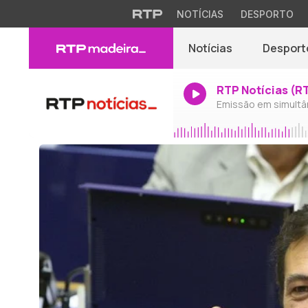
NOTÍCIAS
DESPORTO
Notícias
Desport
RTP Notícias (R
Emissão em simultâ