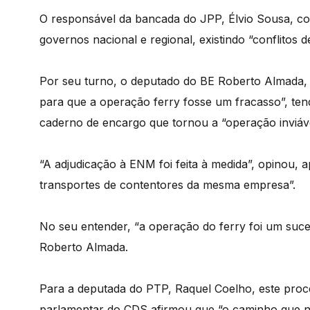
O responsável da bancada do JPP, Élvio Sousa, co
governos nacional e regional, existindo “conflitos de
Por seu turno, o deputado do BE Roberto Almada, 
para que a operação ferry fosse um fracasso”, te
caderno de encargo que tornou a “operação inviáve
“A adjudicação à ENM foi feita à medida”, opinou, 
transportes de contentores da mesma empresa”.
No seu entender, “a operação do ferry foi um suce
Roberto Almada.
Para a deputada do PTP, Raquel Coelho, este pro
parlamentar do CDS afirmou que “o caminho que nã