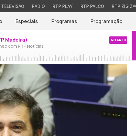
TELEVISÃO
RÁDIO
RTP PLAY
RTP PALCO
RTP ZIG ZA
o
Especiais
Programas
Programação
TP Madeira)
NO AR
neo com RTP Notícias