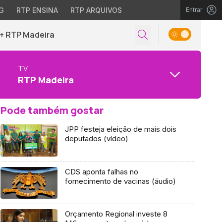
G
RTP ENSINA
RTP ARQUIVOS
Entrar
+ RTP Madeira
TV
RTP Madeira
Pode também gostar
JPP festeja eleição de mais dois
deputados (vídeo)
CDS aponta falhas no
fornecimento de vacinas (áudio)
Orçamento Regional investe 8