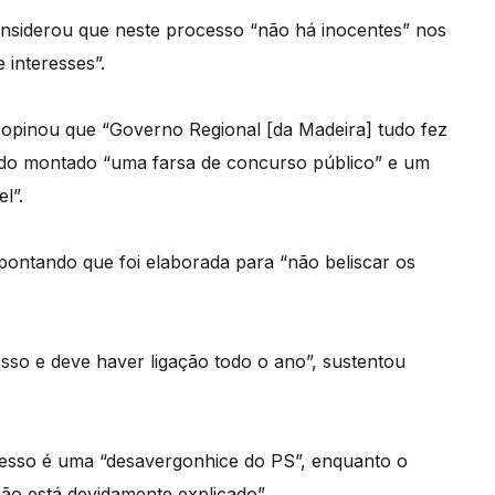
nsiderou que neste processo “não há inocentes” nos
 interesses”.
opinou que “Governo Regional [da Madeira] tudo fez
ndo montado “uma farsa de concurso público” e um
l”.
apontando que foi elaborada para “não beliscar os
sso e deve haver ligação todo o ano”, sustentou
cesso é uma “desavergonhice do PS”, enquanto o
o está devidamente explicado”.