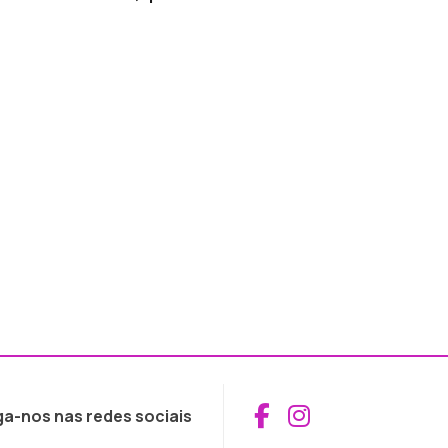
Aceder ao Fac
Aceder ao I
ga-nos nas redes sociais