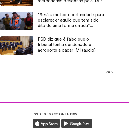
mercadorias perigosas pela TAP
“Será a melhor oportunidade para
esclarecer aquilo que tem sido
dito de uma forma errada”
(áudio)
PSD diz que é falso que o
tribunal tenha condenado o
aeroporto a pagar IMI (áudio)
PUB
Instale a aplicação
RTP Play
ebook da RTP Madeira
nstagram da RTP Madeira