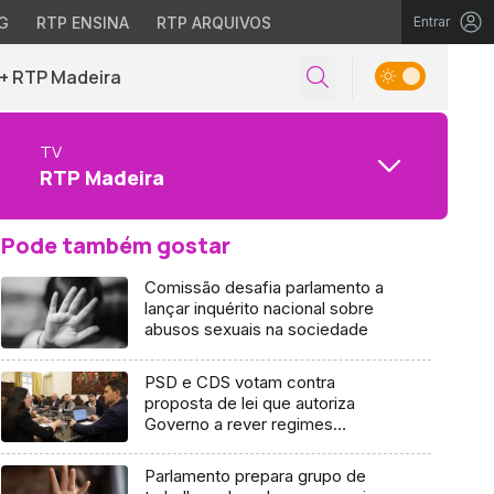
G
RTP ENSINA
RTP ARQUIVOS
Entrar
+ RTP Madeira
TV
RTP Madeira
Pode também gostar
Comissão desafia parlamento a
lançar inquérito nacional sobre
abusos sexuais na sociedade
PSD e CDS votam contra
proposta de lei que autoriza
Governo a rever regimes
jurídicos de despejo (áudio)
Parlamento prepara grupo de