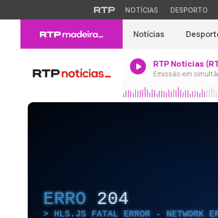
NOTÍCIAS
DESPORTO
Notícias
Desport
RTP Notícias (R
Emissão em simultâ
ERRO
204
HLS.JS FATAL ERROR - NETWORK E