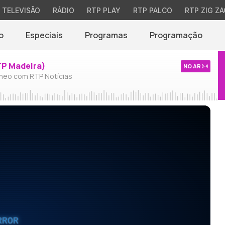
TELEVISÃO
RÁDIO
RTP PLAY
RTP PALCO
RTP ZIG ZA
o
Especiais
Programas
Programação
TP Madeira)
NO AR
neo com RTP Notícias
RROR