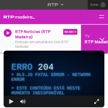
Entrar
RTP Notícias (RTP
NO AR
TV
Madeira)
RTP Madei
Emissão em simultâneo com RTP
Notícias
ERRO
204
HLS.JS FATAL ERROR - NETWORK
ERROR
ESTE CONTEÚDO ESTÁ NESTE
MOMENTO INDISPONÍVEL