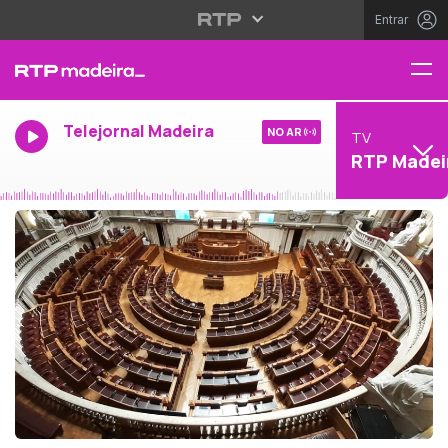
Entrar
Telejornal Madeira
NO AR
TV
RTP Madei