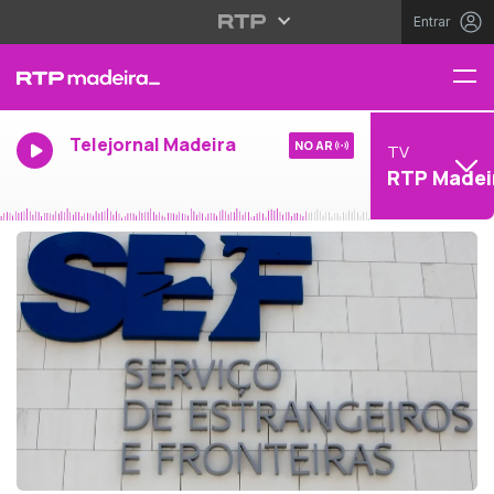
Entrar
Telejornal Madeira
NO AR
TV
RTP Madei