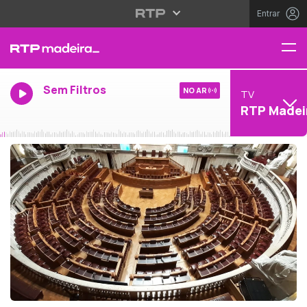
Entrar
Sem Filtros
NO AR
TV
RTP Madei