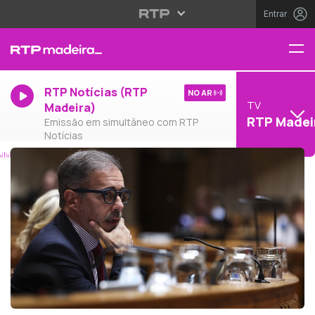
Entrar
RTP Notícias (RTP
NO AR
TV
Madeira)
RTP Madei
Emissão em simultâneo com RTP
Notícias