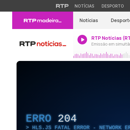
NOTÍCIAS
DESPORTO
Notícias
Desport
RTP Notícias (R
Emissão em simultâ
ERRO
204
HLS.JS FATAL ERROR - NETWORK E