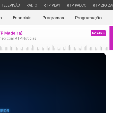
TELEVISÃO
RÁDIO
RTP PLAY
RTP PALCO
RTP ZIG ZA
o
Especiais
Programas
Programação
TP Madeira)
NO AR
neo com RTP Notícias
RROR