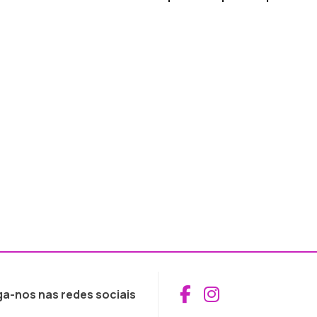
Aceder ao Fac
Aceder ao I
ga-nos nas redes sociais