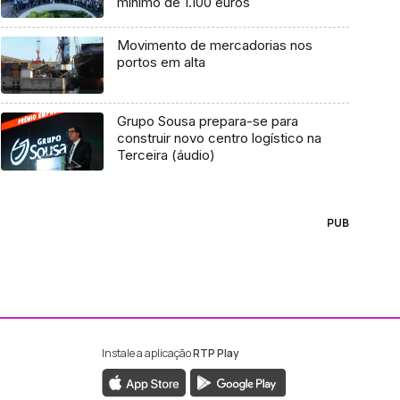
mínimo de 1.100 euros
Movimento de mercadorias nos
portos em alta
Grupo Sousa prepara-se para
construir novo centro logístico na
Terceira (áudio)
PUB
Instale a aplicação
RTP Play
ebook da RTP Madeira
nstagram da RTP Madeira