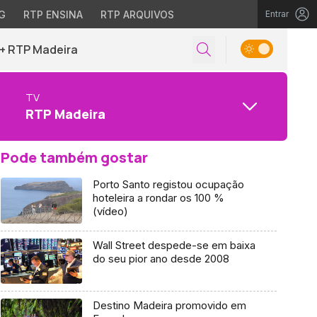
G
RTP ENSINA
RTP ARQUIVOS
Entrar
+ RTP Madeira
TV
RTP Madeira
Pode também gostar
Porto Santo registou ocupação
hoteleira a rondar os 100 %
(vídeo)
Wall Street despede-se em baixa
do seu pior ano desde 2008
Destino Madeira promovido em