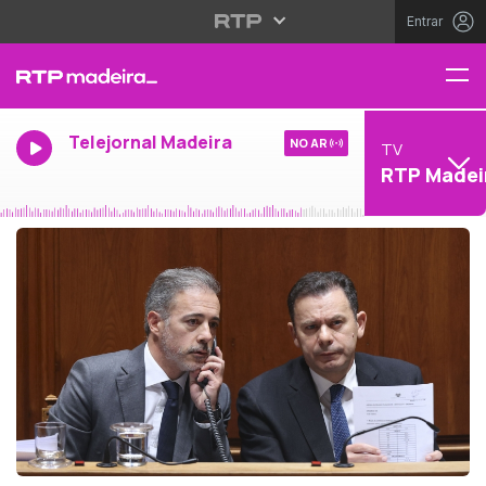
Entrar
Telejornal Madeira
NO AR
TV
RTP Madei