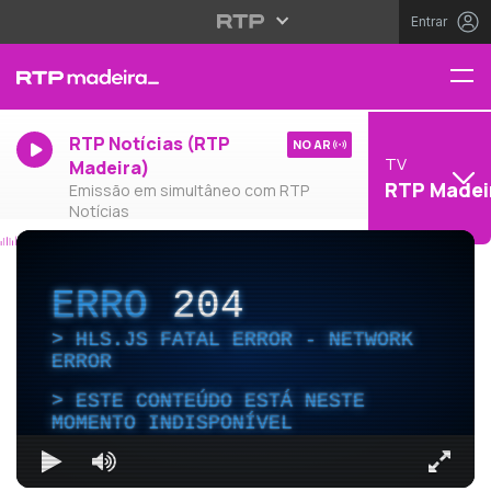
Entrar
RTP Notícias (RTP
NO AR
TV
Madeira)
RTP Madei
Emissão em simultâneo com RTP
Notícias
ERRO
204
HLS.JS FATAL ERROR - NETWORK
ERROR
ESTE CONTEÚDO ESTÁ NESTE
MOMENTO INDISPONÍVEL