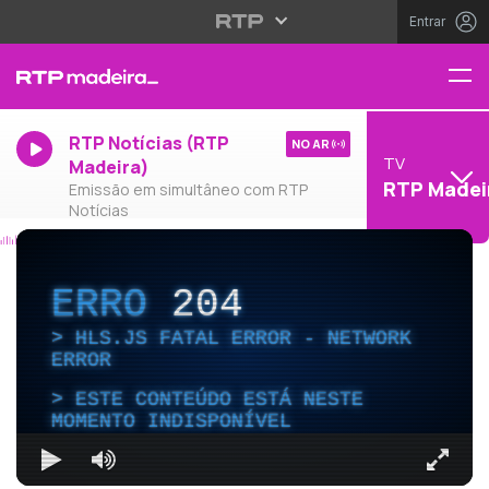
Entrar
RTP Notícias (RTP
NO AR
TV
Madeira)
RTP Madei
Emissão em simultâneo com RTP
Notícias
ERRO
204
HLS.JS FATAL ERROR - NETWORK
ERROR
ESTE CONTEÚDO ESTÁ NESTE
MOMENTO INDISPONÍVEL