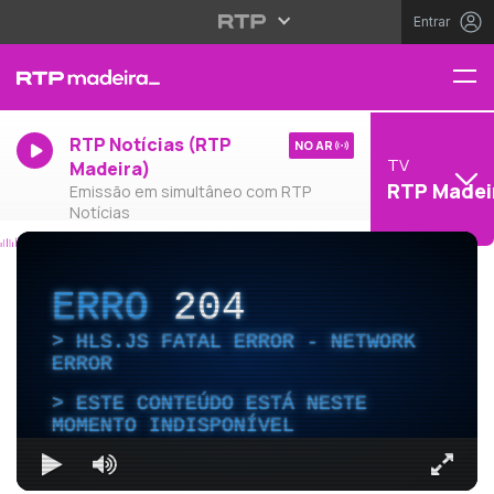
Entrar
RTP Notícias (RTP
NO AR
TV
Madeira)
RTP Madei
Emissão em simultâneo com RTP
Notícias
ERRO
204
HLS.JS FATAL ERROR - NETWORK
ERROR
ESTE CONTEÚDO ESTÁ NESTE
MOMENTO INDISPONÍVEL