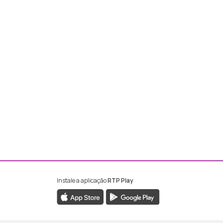
Instale a aplicação
RTP Play
ebook da RTP Madeira
nstagram da RTP Madeira