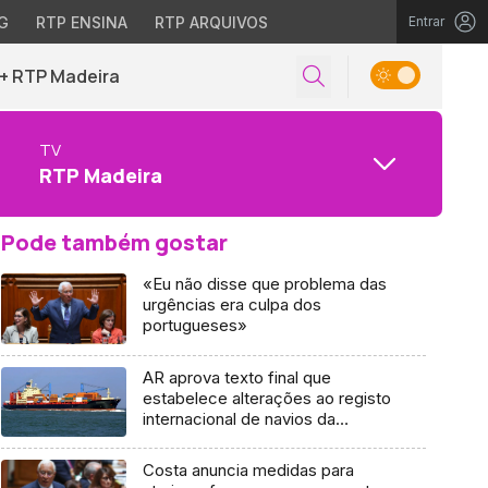
G
RTP ENSINA
RTP ARQUIVOS
Entrar
+ RTP Madeira
TV
RTP Madeira
Pode também gostar
«Eu não disse que problema das
urgências era culpa dos
portugueses»
AR aprova texto final que
estabelece alterações ao registo
internacional de navios da
Madeira
Costa anuncia medidas para