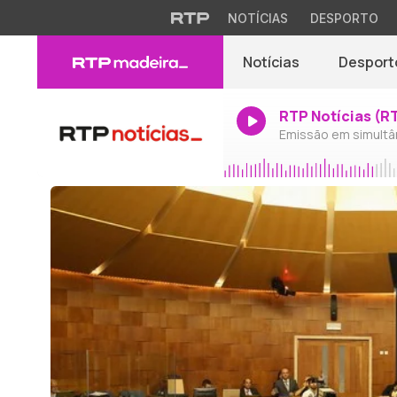
NOTÍCIAS
DESPORTO
Notícias
Desport
RTP Notícias (R
Emissão em simultâ