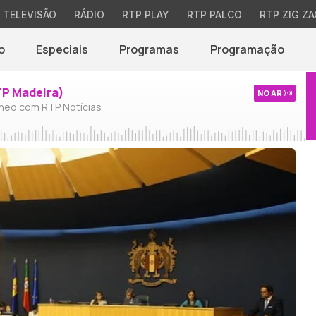
TELEVISÃO
RÁDIO
RTP PLAY
RTP PALCO
RTP ZIG ZA
o
Especiais
Programas
Programação
TP Madeira)
NO AR
neo com RTP Notícias