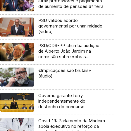
atrair professores e pagamento
de aumento de pensões 6ª feira
PSD validou acordo
governamental por unanimidade
(vídeo)
PSD/CDS-PP chumba audição
de Alberto João Jardim na
comissão sobre «obras
inventadas»
«Implicações são brutais»
(áudio)
Governo garante ferry
independentemente do
desfecho do concurso
Covid-19: Parlamento da Madeira
apoia executivo no reforço da