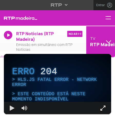
Entrar
RTP Notícias (RTP
NO AR
TV
Madeira)
RTP Madei
Emissão em simultâneo com RTP
Notícias
ERRO
204
HLS.JS FATAL ERROR - NETWORK
ERROR
ESTE CONTEÚDO ESTÁ NESTE
MOMENTO INDISPONÍVEL