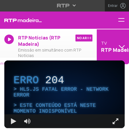
Entrar
RTP Notícias (RTP
NO AR
TV
Madeira)
RTP Madei
Emissão em simultâneo com RTP
Notícias
ERRO
204
HLS.JS FATAL ERROR - NETWORK
ERROR
ESTE CONTEÚDO ESTÁ NESTE
MOMENTO INDISPONÍVEL