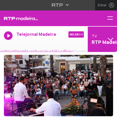
Entrar
Telejornal Madeira
NO AR
TV
RTP Madei