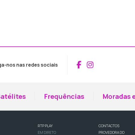
Aceder ao Fac
Aceder ao I
ga-nos nas redes sociais
atélites
Frequências
Moradas e
RTP PLAY
CONTACTOS
EM DIRETO
PROVEDORA DO