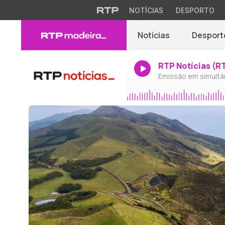
NOTÍCIAS
DESPORTO
Notícias
Desport
RTP Notícias (R
Emissão em simultâ