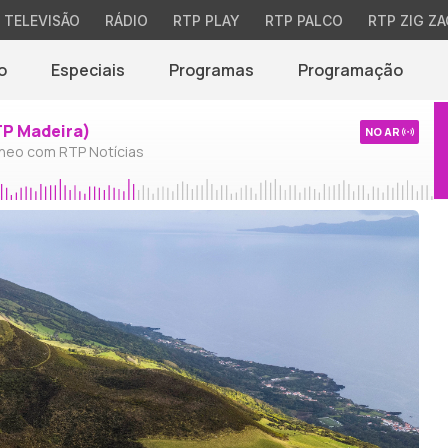
TELEVISÃO
RÁDIO
RTP PLAY
RTP PALCO
RTP ZIG ZA
o
Especiais
Programas
Programação
TP Madeira)
NO AR
neo com RTP Notícias