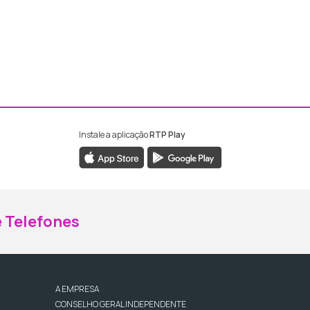
Instale a aplicação
RTP Play
ebook da RTP Madeira
nstagram da RTP Madeira
 Telefones
A EMPRESA
CONSELHO GERAL INDEPENDENTE