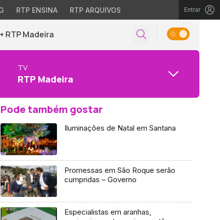
G
RTP ENSINA
RTP ARQUIVOS
Entrar
+ RTP Madeira
TV
RTP Madeira
Pode também gostar
Iluminações de Natal em Santana
Promessas em São Roque serão
cumpridas – Governo
Especialistas em aranhas,