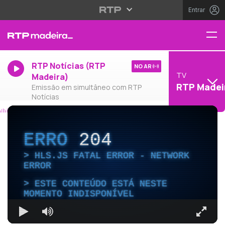
Entrar
RTP Notícias (RTP
NO AR
TV
Madeira)
RTP Madei
Emissão em simultâneo com RTP
Notícias
ERRO
204
HLS.JS FATAL ERROR - NETWORK
ERROR
ESTE CONTEÚDO ESTÁ NESTE
MOMENTO INDISPONÍVEL