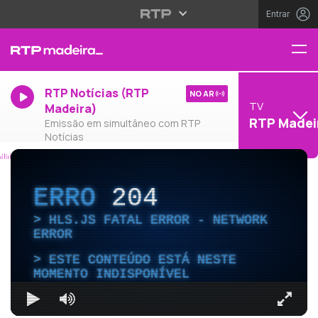
Entrar
RTP Notícias (RTP
NO AR
TV
Madeira)
RTP Madei
Emissão em simultâneo com RTP
Notícias
ERRO
204
HLS.JS FATAL ERROR - NETWORK
ERROR
ESTE CONTEÚDO ESTÁ NESTE
MOMENTO INDISPONÍVEL