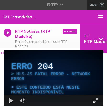
Entrar
RTP Notícias (RTP
NO AR
TV
Madeira)
RTP Madei
Emissão em simultâneo com RTP
Notícias
ERRO
204
HLS.JS FATAL ERROR - NETWORK
ERROR
ESTE CONTEÚDO ESTÁ NESTE
MOMENTO INDISPONÍVEL