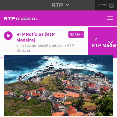
Entrar
RTP Notícias (RTP
NO AR
TV
Madeira)
RTP Madei
Emissão em simultâneo com RTP
Notícias