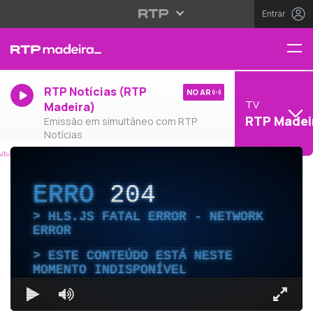
Entrar
RTP Notícias (RTP
NO AR
TV
Madeira)
RTP Madei
Emissão em simultâneo com RTP
Notícias
ERRO
204
HLS.JS FATAL ERROR - NETWORK
ERROR
ESTE CONTEÚDO ESTÁ NESTE
MOMENTO INDISPONÍVEL