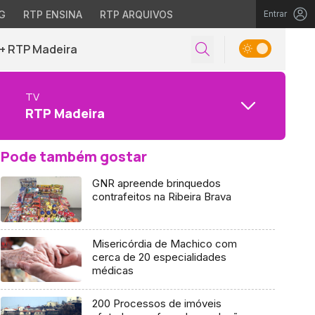
G
RTP ENSINA
RTP ARQUIVOS
Entrar
+ RTP Madeira
TV
RTP Madeira
Pode também gostar
GNR apreende brinquedos
contrafeitos na Ribeira Brava
Misericórdia de Machico com
cerca de 20 especialidades
médicas
200 Processos de imóveis