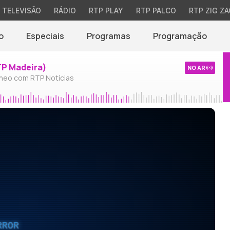
TELEVISÃO
RÁDIO
RTP PLAY
RTP PALCO
RTP ZIG ZA
o
Especiais
Programas
Programação
TP Madeira)
NO AR
neo com RTP Notícias
RROR