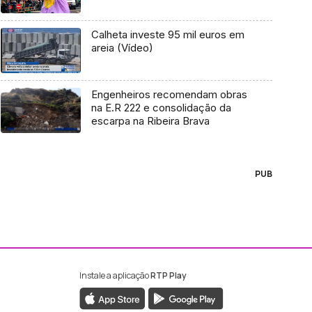
Calheta investe 95 mil euros em
areia (Vídeo)
Engenheiros recomendam obras
na E.R 222 e consolidação da
escarpa na Ribeira Brava
PUB
Instale a aplicação
RTP Play
ebook da RTP Madeira
nstagram da RTP Madeira