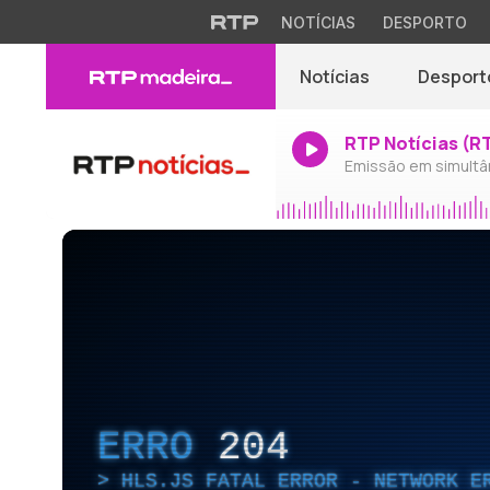
NOTÍCIAS
DESPORTO
Notícias
Desport
RTP Notícias (R
Emissão em simultâ
ERRO
204
HLS.JS FATAL ERROR - NETWORK E