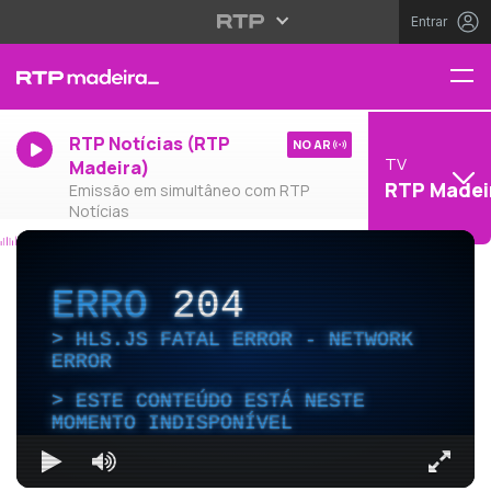
Entrar
RTP Notícias (RTP
NO AR
TV
Madeira)
RTP Madei
Emissão em simultâneo com RTP
Notícias
ERRO
204
HLS.JS FATAL ERROR - NETWORK
ERROR
ESTE CONTEÚDO ESTÁ NESTE
MOMENTO INDISPONÍVEL