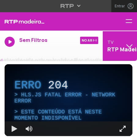
Entrar
Sem Filtros
NO AR
TV
RTP Madei
ERRO
204
HLS.JS FATAL ERROR - NETWORK
ERROR
ESTE CONTEÚDO ESTÁ NESTE
MOMENTO INDISPONÍVEL