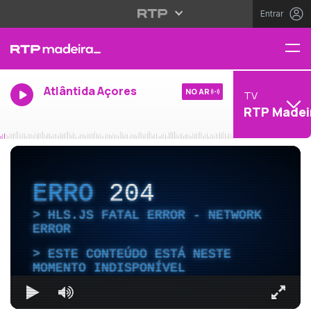
Entrar
Atlântida Açores
NO AR
TV
RTP Madei
ERRO
204
HLS.JS FATAL ERROR - NETWORK
ERROR
ESTE CONTEÚDO ESTÁ NESTE
MOMENTO INDISPONÍVEL