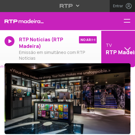
Entrar
RTP Notícias (RTP
NO AR
TV
Madeira)
RTP Madei
Emissão em simultâneo com RTP
Notícias