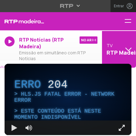
Entrar
RTP Notícias (RTP
NO AR
TV
Madeira)
RTP Madei
Emissão em simultâneo com RTP
Notícias
ERRO
204
HLS.JS FATAL ERROR - NETWORK
ERROR
ESTE CONTEÚDO ESTÁ NESTE
MOMENTO INDISPONÍVEL