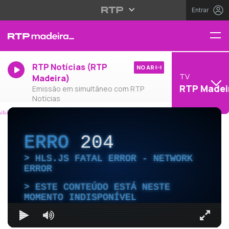
Entrar
RTP Notícias (RTP
NO AR
TV
Madeira)
RTP Madei
Emissão em simultâneo com RTP
Notícias
ERRO
204
HLS.JS FATAL ERROR - NETWORK
ERROR
ESTE CONTEÚDO ESTÁ NESTE
MOMENTO INDISPONÍVEL