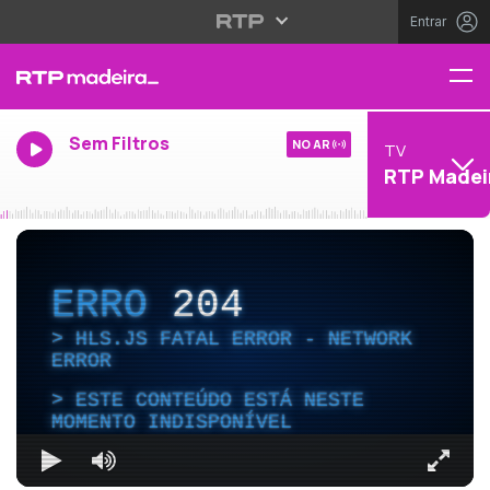
Entrar
Sem Filtros
NO AR
TV
RTP Madei
ERRO
204
HLS.JS FATAL ERROR - NETWORK
ERROR
ESTE CONTEÚDO ESTÁ NESTE
MOMENTO INDISPONÍVEL