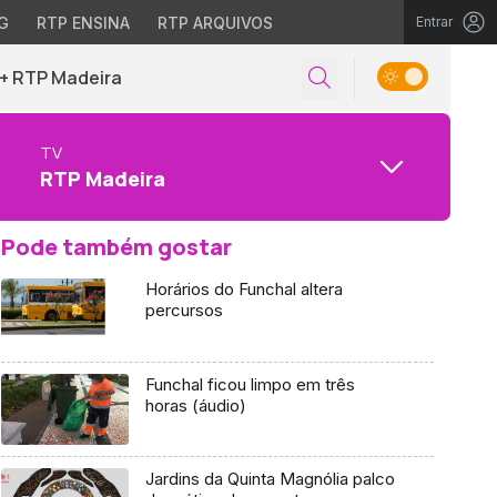
G
RTP ENSINA
RTP ARQUIVOS
Entrar
+ RTP Madeira
TV
RTP Madeira
Pode também gostar
Horários do Funchal altera
percursos
Funchal ficou limpo em três
horas (áudio)
Jardins da Quinta Magnólia palco