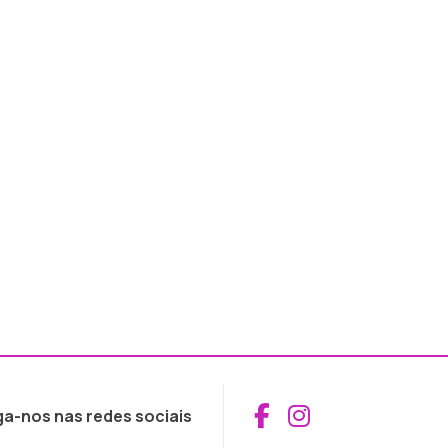
Aceder ao Fac
Aceder ao I
ga-nos nas redes sociais