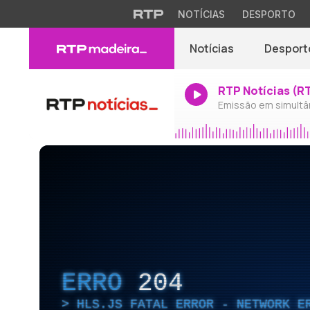
NOTÍCIAS
DESPORTO
Notícias
Desport
RTP Notícias (R
Emissão em simultâ
ERRO
204
HLS.JS FATAL ERROR - NETWORK E