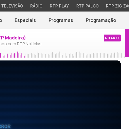
TELEVISÃO
RÁDIO
RTP PLAY
RTP PALCO
RTP ZIG ZA
o
Especiais
Programas
Programação
TP Madeira)
NO AR
neo com RTP Notícias
RROR