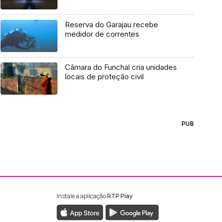
Reserva do Garajau recebe
medidor de correntes
Câmara do Funchal cria unidades
locais de proteção civil
PUB
Instale a aplicação
RTP Play
ebook da RTP Madeira
nstagram da RTP Madeira