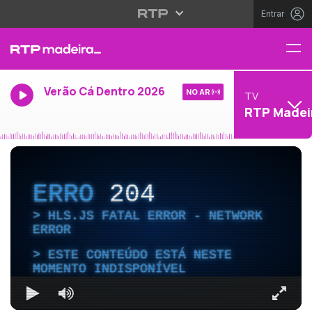
Entrar
Verão Cá Dentro 2026
NO AR
TV
RTP Madei
ERRO
204
HLS.JS FATAL ERROR - NETWORK
ERROR
ESTE CONTEÚDO ESTÁ NESTE
MOMENTO INDISPONÍVEL