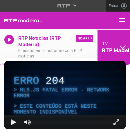
Entrar
RTP Notícias (RTP
NO AR
TV
Madeira)
RTP Madei
Emissão em simultâneo com RTP
Notícias
ERRO
204
HLS.JS FATAL ERROR - NETWORK
ERROR
ESTE CONTEÚDO ESTÁ NESTE
MOMENTO INDISPONÍVEL