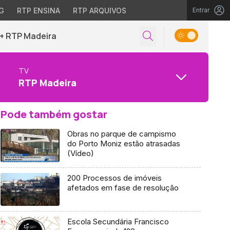
G
RTP ENSINA
RTP ARQUIVOS
Entrar
+ RTP Madeira
TV
RTP Madeira
Pode também gostar
Obras no parque de campismo
do Porto Moniz estão atrasadas
(Vídeo)
200 Processos de imóveis
afetados em fase de resolução
Escola Secundária Francisco