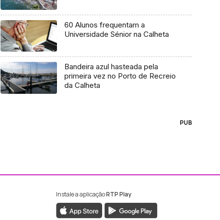
60 Alunos frequentam a
Universidade Sénior na Calheta
Bandeira azul hasteada pela
primeira vez no Porto de Recreio
da Calheta
PUB
Instale a aplicação
RTP Play
ebook da RTP Madeira
nstagram da RTP Madeira