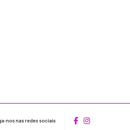
Aceder ao Fac
Aceder ao I
ga-nos nas redes sociais