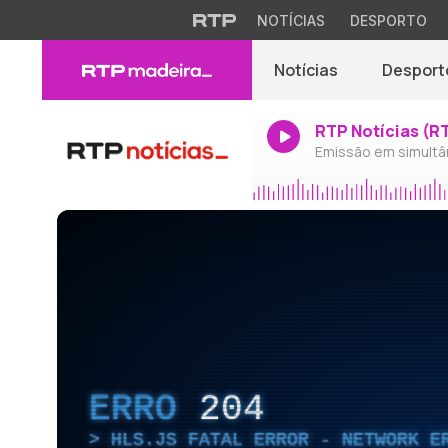
NOTÍCIAS
DESPORTO
Notícias
Desport
RTP Notícias (R
Emissão em simultâ
ERRO
204
HLS.JS FATAL ERROR - NETWORK E