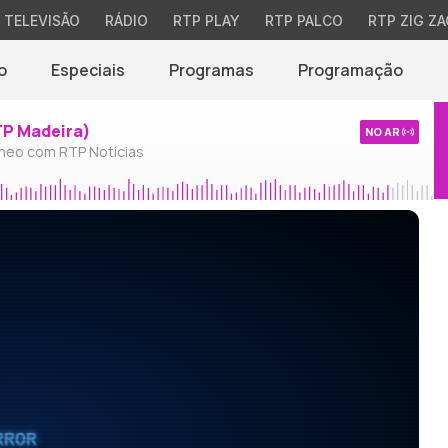
TELEVISÃO
RÁDIO
RTP PLAY
RTP PALCO
RTP ZIG ZA
o
Especiais
Programas
Programação
TP Madeira)
NO AR
neo com RTP Notícias
RROR