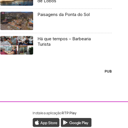
de Lobos
Paisagens da Ponta do Sol
Há que tempos – Barbearia
Turista
PUB
Instale a aplicação
RTP Play
ebook da RTP Madeira
nstagram da RTP Madeira