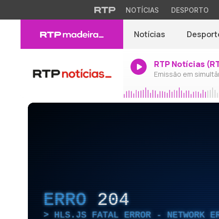
NOTÍCIAS
DESPORTO
Notícias
Desport
RTP Notícias (R
Emissão em simultâ
ERRO
204
HLS.JS FATAL ERROR - NETWORK E