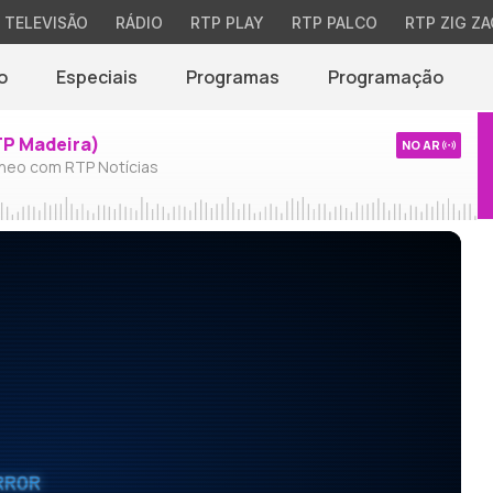
TELEVISÃO
RÁDIO
RTP PLAY
RTP PALCO
RTP ZIG ZA
o
Especiais
Programas
Programação
TP Madeira)
NO AR
neo com RTP Notícias
RROR