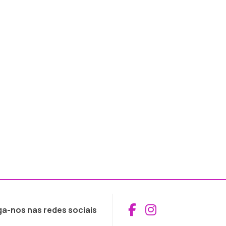
Aceder ao Fac
Aceder ao I
ga-nos nas redes sociais