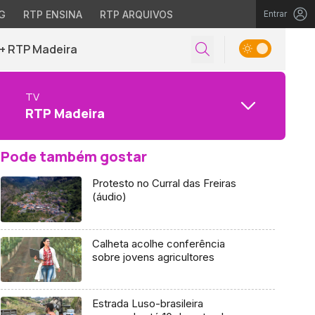
G
RTP ENSINA
RTP ARQUIVOS
Entrar
+ RTP Madeira
TV
RTP Madeira
Pode também gostar
Protesto no Curral das Freiras
(áudio)
Calheta acolhe conferência
sobre jovens agricultores
Estrada Luso-brasileira