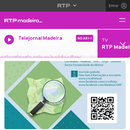
Entrar
Telejornal Madeira
NO AR
TV
RTP Madei