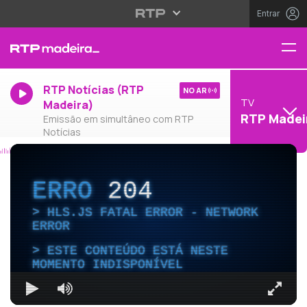
Entrar
RTP Notícias (RTP
NO AR
TV
Madeira)
RTP Madei
Emissão em simultâneo com RTP
Notícias
ERRO
204
HLS.JS FATAL ERROR - NETWORK
ERROR
ESTE CONTEÚDO ESTÁ NESTE
MOMENTO INDISPONÍVEL