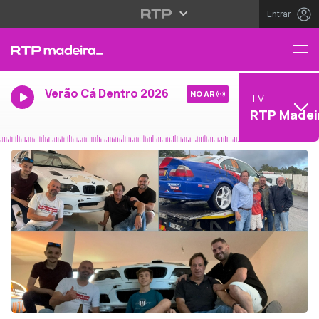
Entrar
Verão Cá Dentro 2026
NO AR
TV
RTP Madei