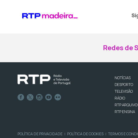
Si
Redes de S
NOTÍCIAS
DESPORTO
TELEVISÃO
RÁDIO
RTP ARQUIVO
RTP ENSINA
POLÍTICA DE PRIVACIDADE
POLÍTICA DE COOKIES
TERMOS E COND
|
|