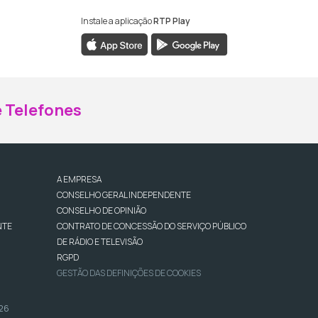
Instale a aplicação
RTP Play
ebook da RTP Madeira
nstagram da RTP Madeira
 Telefones
A EMPRESA
CONSELHO GERAL INDEPENDENTE
CONSELHO DE OPINIÃO
NTE
CONTRATO DE CONCESSÃO DO SERVIÇO PÚBLICO
DE RÁDIO E TELEVISÃO
RGPD
GESTÃO DAS DEFINIÇÕES DE COOKIES
026