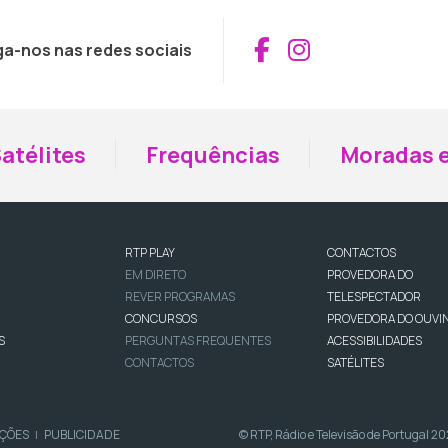
Aceder ao Fac
Aceder ao I
ga-nos nas redes sociais
atélites
Frequências
Moradas e
RTP PLAY
CONTACTOS
EM DIRETO
PROVEDORA DO
REVER PROGRAMAS
TELESPECTADOR
CONCURSOS
PROVEDORA DO OUVI
S
PERGUNTAS FREQUENTES
ACESSIBILIDADES
CONTACTOS
SATÉLITES
IÇÕES
PUBLICIDADE
© RTP, Rádio e Televisão de Portugal 2
|