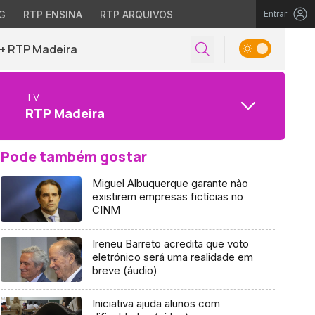
G
RTP ENSINA
RTP ARQUIVOS
Entrar
+ RTP Madeira
TV
RTP Madeira
Pode também gostar
Miguel Albuquerque garante não
existirem empresas fictícias no
CINM
Ireneu Barreto acredita que voto
eletrónico será uma realidade em
breve (áudio)
Iniciativa ajuda alunos com