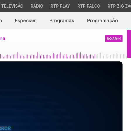
TELEVISÃO
RÁDIO
RTP PLAY
RTP PALCO
RTP ZIG ZA
o
Especiais
Programas
Programação
ira
NO AR
RROR