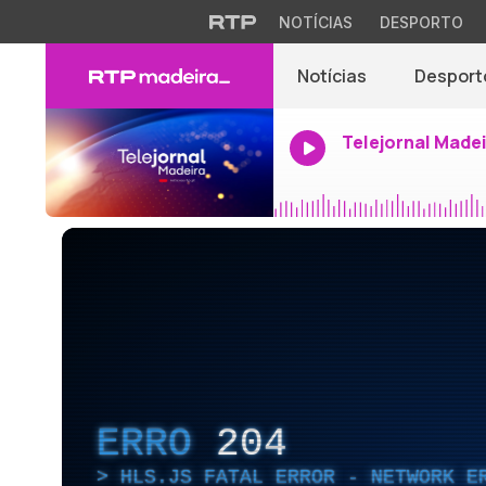
NOTÍCIAS
DESPORTO
Notícias
Desport
Telejornal Made
ERRO
204
HLS.JS FATAL ERROR - NETWORK E