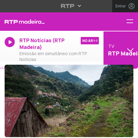
Entrar
RTP Notícias (RTP
NO AR
TV
Madeira)
RTP Madei
Emissão em simultâneo com RTP
Notícias