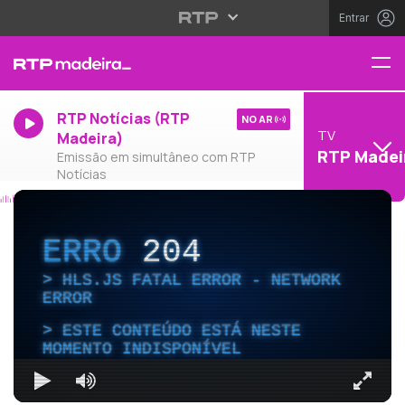
Entrar
RTP Notícias (RTP
NO AR
TV
Madeira)
RTP Madei
Emissão em simultâneo com RTP
Notícias
ERRO
204
HLS.JS FATAL ERROR - NETWORK
ERROR
ESTE CONTEÚDO ESTÁ NESTE
MOMENTO INDISPONÍVEL