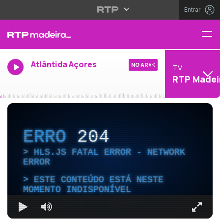
Entrar
Atlântida Açores
NO AR
TV
RTP Madei
ERRO
204
HLS.JS FATAL ERROR - NETWORK
ERROR
ESTE CONTEÚDO ESTÁ NESTE
MOMENTO INDISPONÍVEL