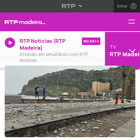
Entrar
RTP Notícias (RTP
NO AR
TV
Madeira)
RTP Madei
Emissão em simultâneo com RTP
Notícias