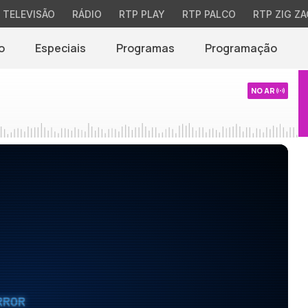
TELEVISÃO
RÁDIO
RTP PLAY
RTP PALCO
RTP ZIG ZA
o
Especiais
Programas
Programação
NO AR
RROR