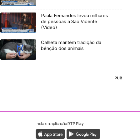
Paula Fernandes levou milhares
de pessoas a São Vicente
(Vídeo)
Calheta mantém tradição da
bênção dos animais
PUB
Instale a aplicação
RTP Play
ebook da RTP Madeira
nstagram da RTP Madeira