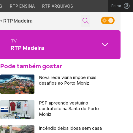
G
RTP ENSINA
RTP ARQUIVOS
Entrar
+ RTP Madeira
TV
RTP Madeira
Pode também gostar
Nova rede viária impõe mais
desafios ao Porto Moniz
PSP apreende vestuário
contrafeito na Santa do Porto
Moniz
Incêndio deixa idosa sem casa