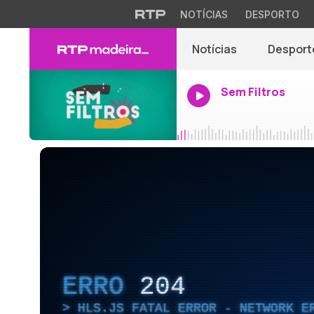
NOTÍCIAS
DESPORTO
Notícias
Desport
Sem Filtros
ERRO
204
HLS.JS FATAL ERROR - NETWORK E